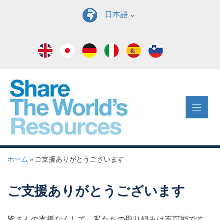
コ
日本語
ン
テ
ン
ツ
へ
ス
キ
ッ
プ
ホーム
»
ご支援ありがとうございます
ご支援ありがとうございます