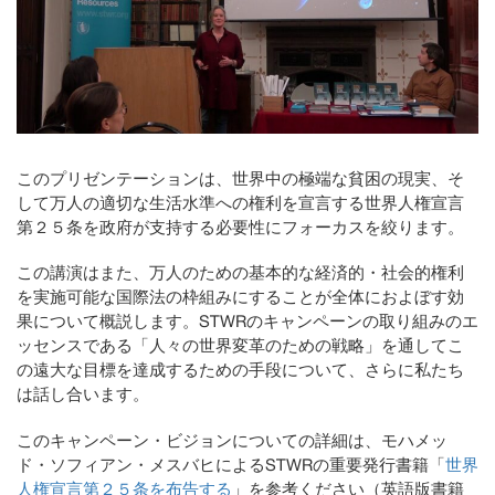
このプリゼンテーションは、世界中の極端な貧困の現実、そ
して万人の適切な生活水準への権利を宣言する世界人権宣言
第２５条を政府が支持する必要性にフォーカスを絞ります。
この講演はまた、万人のための基本的な経済的・社会的権利
を実施可能な国際法の枠組みにすることが全体におよぼす効
果について概説します。STWRのキャンペーンの取り組みのエ
ッセンスである「人々の世界変革のための戦略」を通してこ
の遠大な目標を達成するための手段について、さらに私たち
は話し合います。
このキャンペーン・ビジョンについての詳細は、モハメッ
ド・ソフィアン・メスバヒによるSTWRの重要発行書籍「
世界
人権宣言第２５条を布告する
」を参考ください（英語版書籍