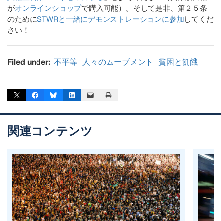
が
オンラインショップ
で購入可能）。そして是非、第２５条
のために
STWRと一緒にデモンストレーションに参加
してくだ
さい！
Filed under:
不平等
人々のムーブメント
貧困と飢餓
Share on X
Share on Facebook
Share on Bluesky
Share on LinkedIn
Email this Page
Print this Page
関連コンテンツ