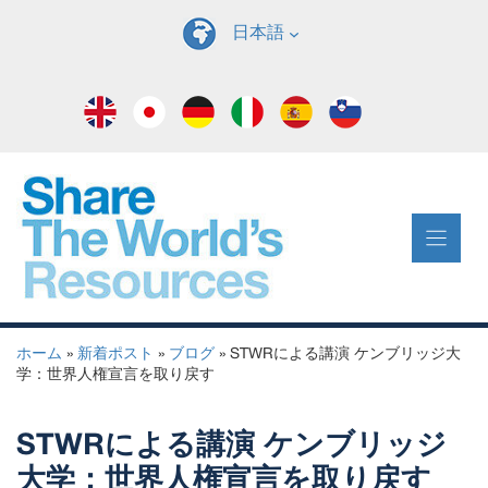
コ
日本語
ン
テ
ン
ツ
へ
ス
キ
ッ
プ
ホーム
»
新着ポスト
»
ブログ
»
STWRによる講演 ケンブリッジ大
学：世界人権宣言を取り戻す
STWRによる講演 ケンブリッジ
大学：世界人権宣言を取り戻す