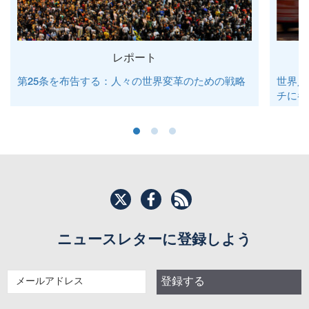
レポート
第25条を布告する：人々の世界変革のための戦略
世界人
チに参
ニュースレターに登録しよう
メ
登録する
ー
ル