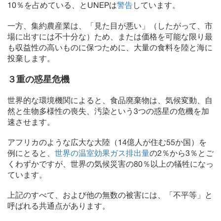
10％を占めている、とUNEPは
警告
しています。
一方、集約農産業は、「見た目が悪い」（したがって、市
場に出すには不十分な）ため、または価格を可能な限り最
も収益性の高いものに保つために、大量の食料を陸と海に
投棄します。
３重の惑星危機
世界的な環境機関によると、食品廃棄物は、気候変動、自
然と生物多様性の喪失、汚染という3つの惑星の危機を加
速させます。
アフリカのような広大な大陸（14億人が住む55か国）を
例にとると、
世界の温室効果ガス排出量
の2％から3％とご
くわずかですが、世界の気候災害の80％以上の犠牲になっ
ています。
上記のすべて、および他の無数の被害には、「不平等」と
呼ばれる共通点があります。