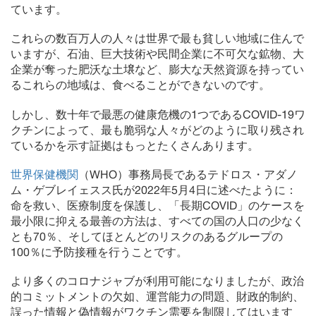
ています。
これらの数百万人の人々は世界で最も貧しい地域に住んで
いますが、石油、巨大技術や民間企業に不可欠な鉱物、大
企業が奪った肥沃な土壌など、膨大な天然資源を持ってい
るこれらの地域は、食べることができないのです。
しかし、数十年で最悪の健康危機の1つであるCOVID-19ワ
クチンによって、最も脆弱な人々がどのように取り残され
ているかを示す証拠はもっとたくさんあります。
世界保健機関
（WHO）事務局長であるテドロス・アダノ
ム・ゲブレイェスス氏が2022年5月4日に述べたように：
命を救い、医療制度を保護し、「長期COVID」のケースを
最小限に抑える最善の方法は、すべての国の人口の少なく
とも70％、そしてほとんどのリスクのあるグループの
100％に予防接種を行うことです。
より多くのコロナジャブが利用可能になりましたが、政治
的コミットメントの欠如、運営能力の問題、財政的制約、
誤った情報と偽情報がワクチン需要を制限してはいます