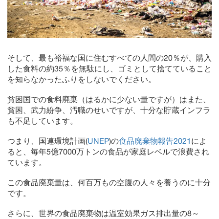
そして、最も裕福な国に住むすべての人間の20％が、購入
した食料の約35％を無駄にし、ゴミとして捨てていること
を知らなかったふりをしないでください。
貧困国での食料廃棄（はるかに少ない量ですが）はまた、
貧困、武力紛争、汚職のせいですが、十分な貯蔵インフラ
も不足しています。
つまり、国連環境計画(
UNEP
)の
食品廃棄物報告2021
によ
ると、毎年5億7000万トンの食品が家庭レベルで浪費され
ています。
この食品廃棄量は、何百万もの空腹の人々を養うのに十分
です。
さらに、世界の食品廃棄物は温室効果ガス排出量の8～