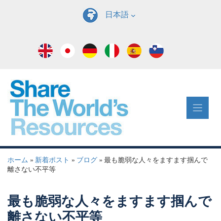
コ
日本語
ン
テ
ン
ツ
へ
ス
キ
ッ
プ
ホーム
»
新着ポスト
»
ブログ
»
最も脆弱な人々をますます掴んで
離さない不平等
最も脆弱な人々をますます掴んで
離さない不平等