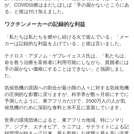
が、COVID治療はまだしばしば「手の届かないところにあ
る」と彼は付け加えました。
ワクチンメーカーの記録的な利益
「私たちは私たちを燃やし続ける火で遊んでいる」「メー
カーは記録的な利益を上げている」と彼は言いました。
テドロス・アダノム・ゲブレイェスス氏は、「私たちは、
命を救う治療を富裕者に利用可能にしながら、貧困者には
手の届かない価格にすることはできない」と強調しまし
た。
気候危機の原因への割合が最小限の人々に対する気候危機
の圧倒的な影響に戻りますが、科学界が数ヶ月前にすでに
予測したように、東アフリカだけで、2500万人の人が気
候危機のために深刻な食料と水不足に直面しています。
世界の環境団体によると、東アフリカ地域、特にソマリ
ア、ジブチ、エチオピア、ケニアは、サテライトによる記
録管理が始まって以来、最も乾燥した状態と最も高い温度