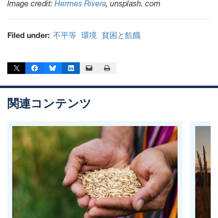
Image credit:
Hermes Rivera
, unsplash. com
Filed under:
不平等
環境
貧困と飢餓
Share on X
Share on Facebook
Share on Bluesky
Share on LinkedIn
Email this Page
Print this Page
関連コンテンツ