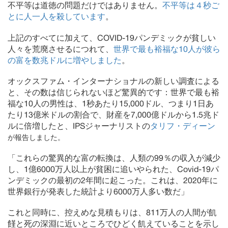
不平等は道徳の問題だけではありません。
不平等は４秒ご
とに人一人を殺しています
。
上記のすべてに加えて、COVID-19パンデミックが貧しい
人々を荒廃させるにつれて、
世界で最も裕福な10人が彼ら
の富を数兆ドルに増やしました
。
オックスファム・インターナショナルの新しい調査による
と、その数は信じられないほど驚異的です：世界で最も裕
福な10人の男性は、1秒あたり15,000ドル、つまり1日あ
たり13億米ドルの割合で、財産を7,000億ドルから1.5兆ド
ルに倍増したと、IPSジャーナリストの
タリフ・ディーン
が報告しました。
「これらの驚異的な富の転換は、人類の99％の収入が減少
し、1億6000万人以上が貧困に追いやられた、Covid-19パ
ンデミックの最初の2年間に起こった。これは、2020年に
世界銀行が発表した統計より6000万人多い数だ」
これと同時に、控えめな見積もりは、811万人の人間が飢
饉と死の深淵に近いところでひどく飢えていることを示し