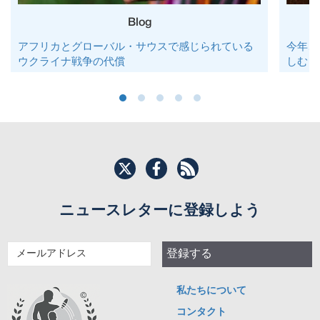
Blog
アフリカとグローバル・サウスで感じられている
今年、
ウクライナ戦争の代償
しむと
ニュースレターに登録しよう
メ
登録する
ー
ル
私たちについて
ア
ド
コンタクト