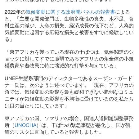
2022年の
気候変動に関する政府間パネルの報告書
による
と、「主要な開発部門は、生物多様性の喪失、水不足、食
料生産の減少、人命の損失、経済成長の低下など、人為的
気候変動に起因する広範な損失と被害をすでに経験してい
る」
「東アフリカを襲っている現在の干ばつは、気候関連のシ
ョックに対してすでに脆弱であるアフリカの角全体の小規
模農家や遊牧民に特に壊滅的な打撃を与えている」
UNEP生態系部門のディレクターであるスーザン・ガード
ナー氏は、次のように述べています。「現在、アフリカの
角では、気候変動の影響を最も緩和できない脆弱なコミュ
ニティが気候変動の影響を不均衡に受けているのを私たち
は目の当たりにしています」
東アフリカの国、ソマリアの場合、国連人道問題調整事務
所（
UNOCHA
）は、干ばつの緊急事態が悪化し、国が飢
饉のリスクに直面していると報告しました。