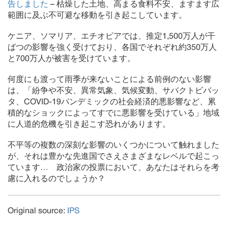
告しました
– 枯燥した土地、高まる食料不安、ますます広
範囲に及ぶ不可避な移動を引き起こしています。
ケニア、ソマリア、エチオピアでは、推定1,500万人が干
ばつの影響を強く受けており、各国でそれぞれ約350万人
と700万人が被害を受けています。
何度にも渡って雨季が来ないことによる前例のない影響
は、「紛争や不安、異常気象、気候変動、サバクトビバッ
タ、COVID-19パンデミックの社会経済的悪影響など、累
積的なショックによってすでに悪影響を受けている」地域
に人道的危機を引き起こす恐れがあります。
不平等の複数の深刻な影響のいくつかについて触れました
が、それは豊かな先進国でさえさまざまなレベルで起こっ
ています… 政治家の投票において、あなたはそれらを考
慮に入れるのでしょうか？
Original source:
IPS