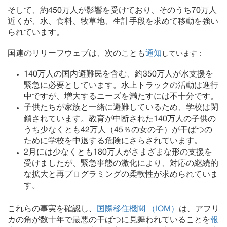
そして、約450万人が影響を受けており、そのうち70万人
近くが、水、食料、牧草地、生計手段を求めて移動を強い
られています。
国連のリリーフウェブは、次のことも
通知
しています：
140万人の国内避難民を含む、約350万人が水支援を
緊急に必要としています。水上トラックの活動は進行
中ですが、増大するニーズを満たすには不十分です。
子供たちが家族と一緒に避難しているため、学校は閉
鎖されています。教育が中断された140万人の子供の
うち少なくとも42万人（45％の女の子）が干ばつの
ために学校を中退する危険にさらされています。
2月には少なくとも180万人がさまざまな形の支援を
受けましたが、緊急事態の激化により、対応の継続的
な拡大と再プログラミングの柔軟性が求められていま
す。
これらの事実を確認し、
国際移住機関 （IOM）
は、アフリ
カの角が数十年で最悪の干ばつに見舞われていることを
報