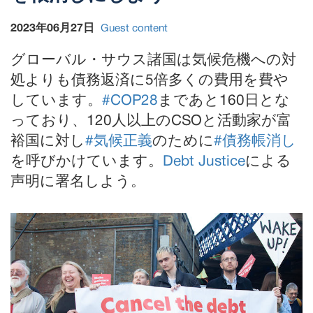
2023年06月27日
Guest content
グローバル・サウス諸国は気候危機への対
処よりも債務返済に5倍多くの費用を費や
しています。
#COP28
まであと160日とな
っており、120人以上のCSOと活動家が富
裕国に対し
#気候正義
のために
#債務帳消し
を呼びかけています。
Debt Justice
による
声明に署名しよう。