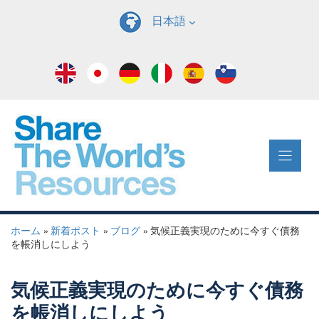
コ
日本語
ン
テ
ン
ツ
へ
ス
キ
ッ
プ
ホーム
»
新着ポスト
»
ブログ
»
気候正義実現のために今すぐ債務
を帳消しにしよう
気候正義実現のために今すぐ債務
を帳消しにしよう