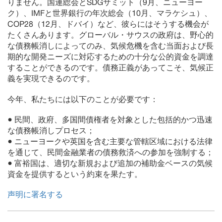
りません。国連総会とSDGサミット（9月、ニューヨー
ク）、IMFと世界銀行の年次総会（10月、マラケシュ）、
COP28（12月、ドバイ）など、彼らにはそうする機会が
たくさんあります。グローバル・サウスの政府は、野心的
な債務帳消しによってのみ、気候危機を含む当面および長
期的な開発ニーズに対応するための十分な公的資金を調達
することができるのです。債務正義があってこそ、気候正
義を実現できるのです。
今年、私たちには以下のことが必要です：
● 民間、政府、多国間債権者を対象とした包括的かつ迅速
な債務帳消しプロセス；
● ニューヨークや英国を含む主要な管轄区域における法律
を通じて、民間金融業者の債務救済への参加を強制する；
● 富裕国は、適切な新規および追加の補助金ベースの気候
資金を提供するという約束を果たす。
声明に署名する