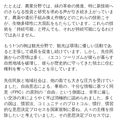
たとえば、農業分野では、緑の革命の推進、特に新技術へ
のさらなる投資と研究を求める声が引き続き上がっていま
す。農薬や遺伝子組み換え作物などのこれらの技術こそ
が、生物多様性に大混乱をもたらしています。これらの技
術を「持続可能」と呼んでも、それが持続可能になるわけ
ではありません。
もう1つの例は観光分野で、観光は環境に優しい活動であ
ると主張して成長を促進し続けています。しかし、先住民
族からの苦情は多く、（エコ）ツーリズムが彼らが暮らす
自然地域を破壊し、彼らが歴史的に守ってきた領土に住む
権利を奪っていることを示しています。
先住民族と地域社会は、他の面でも大きな圧力を受けてい
ました。自由意志による、事前の、十分な情報に基づく同
意（FPIC）の原則の「自由」という側面は、非常に厳し
い交渉の末にようやく半ば消極的に認められました。多く
の国は、慣習法、コミュニティのプロトコル、慣行、慣習
的な意思決定プロセスを国家規制に委ね、人々の主権を排
除したいと考えていました。その意思決定プロセスでは、