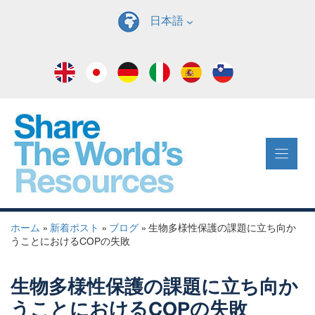
コ
日本語
ン
テ
ン
ツ
へ
ス
キ
ッ
プ
ホーム
»
新着ポスト
»
ブログ
»
生物多様性保護の課題に立ち向か
うことにおけるCOPの失敗
生物多様性保護の課題に立ち向か
うことにおけるCOPの失敗