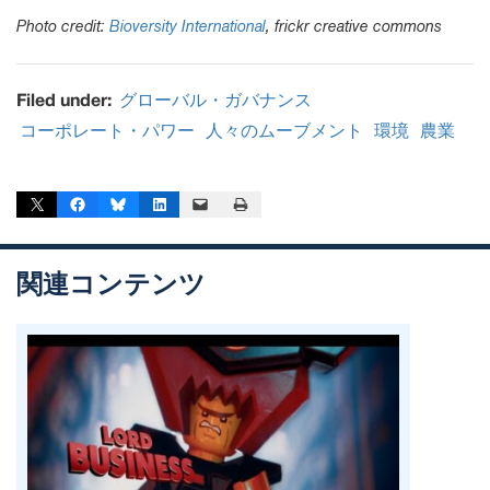
Photo credit:
Bioversity International
, frickr creative commons
Filed under:
グローバル・ガバナンス
コーポレート・パワー
人々のムーブメント
環境
農業
Share on X
Share on Facebook
Share on Bluesky
Share on LinkedIn
Email this Page
Print this Page
関連コンテンツ