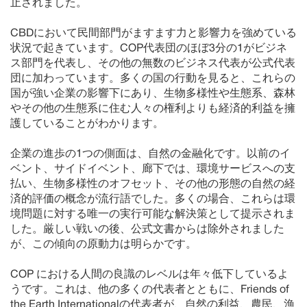
止されました。
CBDにおいて民間部門がますます力と影響力を強めている
状況で起きています。COP代表団のほぼ3分の1がビジネ
ス部門を代表し、その他の無数のビジネス代表が公式代表
団に加わっています。多くの国の行動を見ると、これらの
国が強い企業の影響下にあり、生物多様性や生態系、森林
やその他の生態系に住む人々の権利よりも経済的利益を擁
護していることがわかります。
企業の進歩の1つの側面は、自然の金融化です。以前のイ
ベント、サイドイベント、廊下では、環境サービスへの支
払い、生物多様性のオフセット、その他の形態の自然の経
済的評価の概念が流行語でした。多くの場合、これらは環
境問題に対する唯一の実行可能な解決策として提示されま
した。厳しい戦いの後、公式文書からは除外されました
が、この傾向の原動力は明らかです。
COP における人間の良識のレベルは年々低下しているよ
うです。これは、他の多くの代表者とともに、Friends of
the Earth Internationalの代表者が、自然の利益、農民、漁