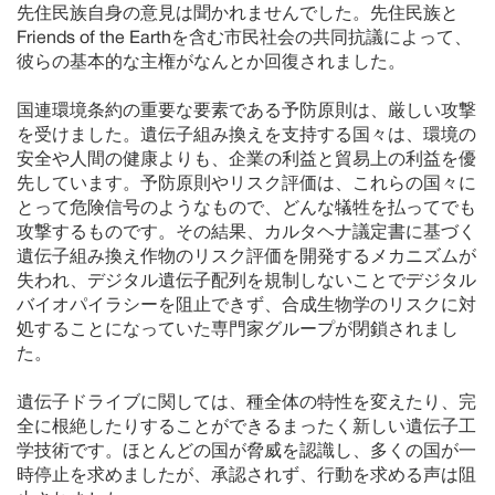
先住民族自身の意見は聞かれませんでした。先住民族と
Friends of the Earthを含む市民社会の共同抗議によって、
彼らの基本的な主権がなんとか回復されました。
国連環境条約の重要な要素である予防原則は、厳しい攻撃
を受けました。遺伝子組み換えを支持する国々は、環境の
安全や人間の健康よりも、企業の利益と貿易上の利益を優
先しています。予防原則やリスク評価は、これらの国々に
とって危険信号のようなもので、どんな犠牲を払ってでも
攻撃するものです。その結果、カルタヘナ議定書に基づく
遺伝子組み換え作物のリスク評価を開発するメカニズムが
失われ、デジタル遺伝子配列を規制しないことでデジタル
バイオパイラシーを阻止できず、合成生物学のリスクに対
処することになっていた専門家グループが閉鎖されまし
た。
遺伝子ドライブに関しては、種全体の特性を変えたり、完
全に根絶したりすることができるまったく新しい遺伝子工
学技術です。ほとんどの国が脅威を認識し、多くの国が一
時停止を求めましたが、承認されず、行動を求める声は阻